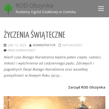
ROD Olszynka
Toggle
Rodzinny Ogród Działkowy w Osielsku
naviga
ŻYCZENIA ŚWIĄTECZNE
GRU 12, 2025
ADMINISTRATOR
AKTUALNOŚCI
BRAK KOMENTARZY
Niech czas Bożego Narodzenia będzie pełen ciepła, radości,
miłości i wytchnienia od codziennego pędu. Zdrowych i
pogodnych Świąt Bożego Narodzenia oraz wszelkiej
pomyślności w Nowym Roku życzy..
.
Zarząd ROD Olszynka