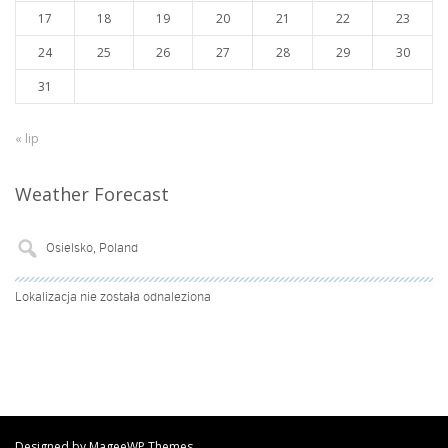
17
18
19
20
21
22
23
24
25
26
27
28
29
30
31
« lip
Weather Forecast
Lokalizacja nie została odnaleziona
Designed by MageeWP Themes.