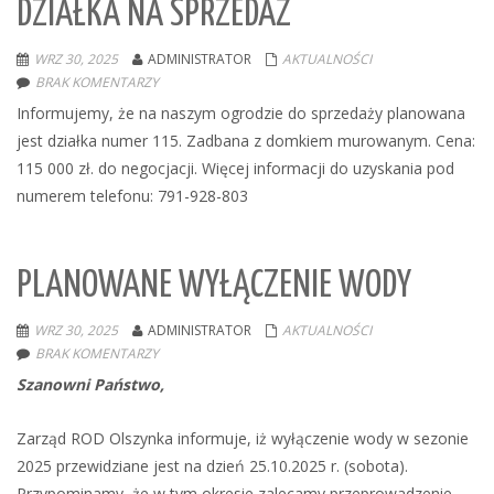
DZIAŁKA NA SPRZEDAŻ
WRZ 30, 2025
ADMINISTRATOR
AKTUALNOŚCI
BRAK KOMENTARZY
Informujemy, że na naszym ogrodzie do sprzedaży planowana
jest działka numer 115. Zadbana z domkiem murowanym. Cena:
115 000 zł. do negocjacji. Więcej informacji do uzyskania pod
numerem telefonu: 791-928-803
PLANOWANE WYŁĄCZENIE WODY
WRZ 30, 2025
ADMINISTRATOR
AKTUALNOŚCI
BRAK KOMENTARZY
Szanowni Państwo,
Zarząd ROD Olszynka informuje, iż wyłączenie wody w sezonie
2025 przewidziane jest na dzień 25.10.2025 r. (sobota).
Przypominamy, że w tym okresie zalecamy przeprowadzenie