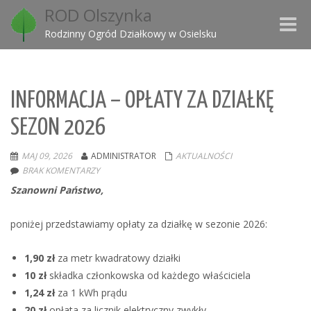
ROD Olszynka
Toggle
Rodzinny Ogród Działkowy w Osielsku
naviga
INFORMACJA – OPŁATY ZA DZIAŁKĘ
SEZON 2026
MAJ 09, 2026
ADMINISTRATOR
AKTUALNOŚCI
BRAK KOMENTARZY
Szanowni Państwo,
poniżej przedstawiamy opłaty za działkę w sezonie 2026:
1,90 zł
za metr kwadratowy działki
10 zł
składka członkowska od każdego właściciela
1,24 zł
za 1 kWh prądu
20 zł
opłata za licznik elektryczny zwykły