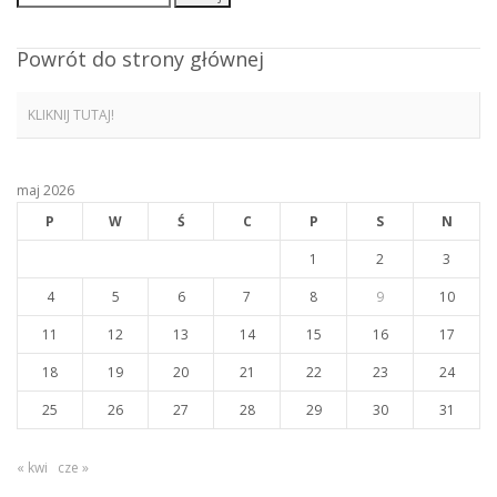
Powrót do strony głównej
KLIKNIJ TUTAJ!
maj 2026
P
W
Ś
C
P
S
N
1
2
3
4
5
6
7
8
9
10
11
12
13
14
15
16
17
18
19
20
21
22
23
24
25
26
27
28
29
30
31
« kwi
cze »