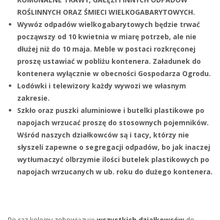
ROŚLINNYCH ORAZ ŚMIECI WIELKOGABARYTOWYCH.
Wywóz odpadów wielkogabarytowych będzie trwać
począwszy od 10 kwietnia w miarę potrzeb, ale nie
dłużej niż do 10 maja. Meble w postaci rozkręconej
proszę ustawiać w pobliżu kontenera. Załadunek do
kontenera wyłącznie w obecności Gospodarza Ogrodu.
Lodówki i telewizory każdy wywozi we własnym
zakresie.
Szkło oraz puszki aluminiowe i butelki plastikowe po
napojach wrzucać proszę do stosownych pojemników.
Wśród naszych działkowców są i tacy, którzy nie
słyszeli zapewne o segregacji odpadów, bo jak inaczej
wytłumaczyć olbrzymie ilości butelek plastikowych po
napojach wrzucanych w ub. roku do dużego kontenera.
Po raz kolejny zobowiązuję
wszystkich działkowców
do