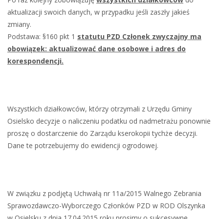
aktualizacji swoich danych, w przypadku jeśli zaszły jakieś
zmiany.
Podstawa: §160 pkt 1
statutu PZD Członek zwyczajny ma
obowiązek: aktualizować dane osobowe i adres do
korespondencji.
Wszystkich działkowców, którzy otrzymali z Urzędu Gminy
Osielsko decyzje o naliczeniu podatku od nadmetrażu ponownie
proszę o dostarczenie do Zarządu kserokopii tychże decyzji.
Dane te potrzebujemy do ewidencji ogrodowej.
W związku z podjętą Uchwałą nr 11a/2015 Walnego Zebrania
Sprawozdawczo-Wyborczego Członków PZD w ROD Olszynka
w Osielsku z dnia 17.04.2015 roku prosimy o sukcesywne