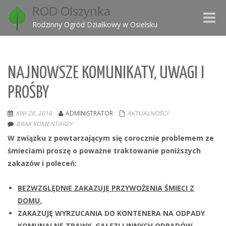
ROD Olszynka
Toggle
Rodzinny Ogród Działkowy w Osielsku
naviga
NAJNOWSZE KOMUNIKATY, UWAGI I
PROŚBY
KWI 28, 2016
ADMINISTRATOR
AKTUALNOŚCI
BRAK KOMENTARZY
W związku z powtarzającym się corocznie problemem ze
śmieciami proszę o poważne traktowanie poniższych
zakazów i poleceń:
BEZWZGLĘDNIE ZAKAZUJĘ PRZYWOŻENIA ŚMIECI Z
DOMU.
ZAKAZUJĘ WYRZUCANIA DO KONTENERA NA ODPADY
KOMUNALNE TRAWY, GAŁĘZI I INNYCH ODPADÓW