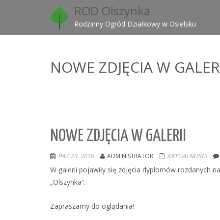
ROD Olszynka
Rodzinny Ogród Działkowy w Osielsku
NOWE ZDJĘCIA W GALERI
NOWE ZDJĘCIA W GALERII
PAŹ 23, 2016
ADMINISTRATOR
AKTUALNOŚCI
W galerii pojawiły się zdjęcia dyplomów rozdanych 
„Olszynka”.
Zapraszamy do oglądania!