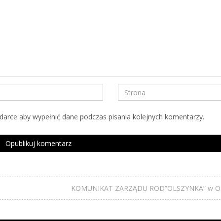
ądarce aby wypełnić dane podczas pisania kolejnych komentarzy.
KOMUNIKAT ZARZĄDU ROD”OLSZYNKA” w O