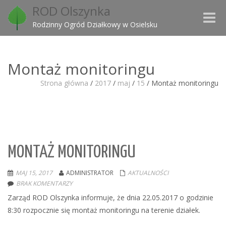
ROD Olszynka
Toggle
Rodzinny Ogród Działkowy w Osielsku
naviga
Montaż monitoringu
Strona główna
/
2017
/
maj
/
15
/
Montaż monitoringu
MONTAŻ MONITORINGU
MAJ 15, 2017
ADMINISTRATOR
AKTUALNOŚCI
BRAK KOMENTARZY
Zarząd ROD Olszynka informuje, że dnia 22.05.2017 o godzinie
8:30 rozpocznie się montaż monitoringu na terenie działek.