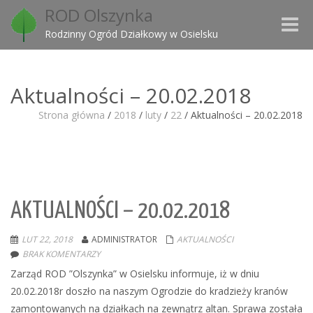
ROD Olszynka
Toggle
Rodzinny Ogród Działkowy w Osielsku
naviga
Aktualności – 20.02.2018
Strona główna
/
2018
/
luty
/
22
/
Aktualności – 20.02.2018
AKTUALNOŚCI – 20.02.2018
LUT 22, 2018
ADMINISTRATOR
AKTUALNOŚCI
BRAK KOMENTARZY
Zarząd ROD ”Olszynka” w Osielsku informuje, iż w dniu
20.02.2018r doszło na naszym Ogrodzie do kradzieży kranów
zamontowanych na działkach na zewnątrz altan. Sprawa została