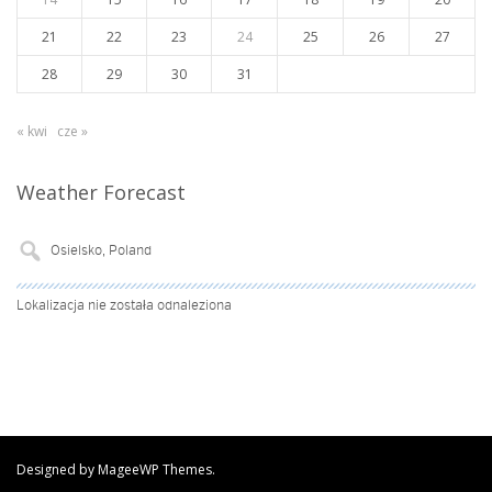
21
22
23
24
25
26
27
28
29
30
31
« kwi
cze »
Weather Forecast
Lokalizacja nie została odnaleziona
Designed by MageeWP Themes.