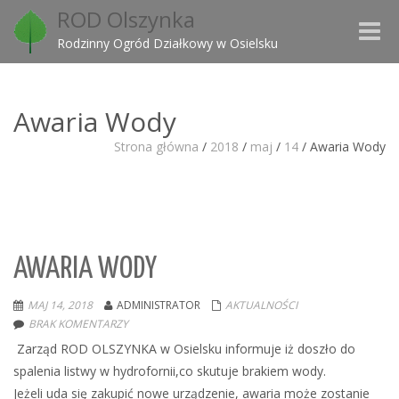
ROD Olszynka
Toggle
Rodzinny Ogród Działkowy w Osielsku
naviga
Awaria Wody
Strona główna
/
2018
/
maj
/
14
/
Awaria Wody
AWARIA WODY
MAJ 14, 2018
ADMINISTRATOR
AKTUALNOŚCI
BRAK KOMENTARZY
Zarząd ROD OLSZYNKA w Osielsku informuje iż doszło do
spalenia listwy w hydrofornii,co skutuje brakiem wody.
Jeżeli uda się zakupić nowe urządzenie, awaria może zostanie