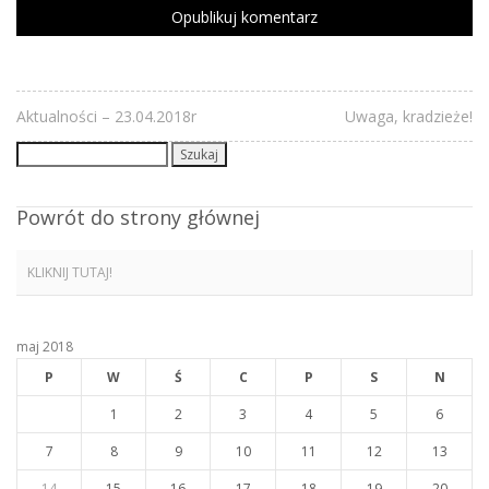
Aktualności – 23.04.2018r
Uwaga, kradzieże!
Szukaj:
Powrót do strony głównej
KLIKNIJ TUTAJ!
maj 2018
P
W
Ś
C
P
S
N
1
2
3
4
5
6
7
8
9
10
11
12
13
14
15
16
17
18
19
20