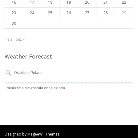
16
17
18
19
20
21
22
23
24
25
26
27
28
29
30
« sie
paź »
Weather Forecast
Lokalizacja nie została odnaleziona
Designed by MageeWP Themes.