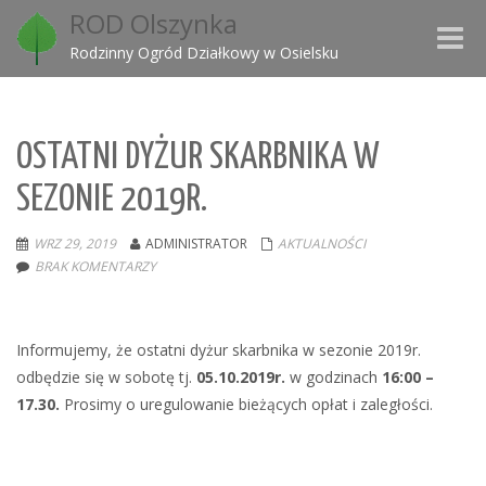
ROD Olszynka
Toggle
Rodzinny Ogród Działkowy w Osielsku
naviga
OSTATNI DYŻUR SKARBNIKA W
SEZONIE 2019R.
WRZ 29, 2019
ADMINISTRATOR
AKTUALNOŚCI
BRAK KOMENTARZY
Informujemy, że ostatni dyżur skarbnika w sezonie 2019r.
odbędzie się w sobotę tj.
05.10.2019r.
w godzinach
16:00 –
17.30.
Prosimy o uregulowanie bieżących opłat i zaległości.