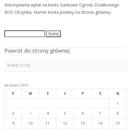
dokonywania wpłat na konto bankowe Ogrodu Działkowego
ROD Olszynka. Numer konta podany na stronie głównej.
Szukaj:
Powrót do strony głównej
KLIKNIJ TUTAJ!
wrzesień 2019
P
W
Ś
C
P
S
N
1
2
3
4
5
6
7
8
9
10
11
12
13
14
15