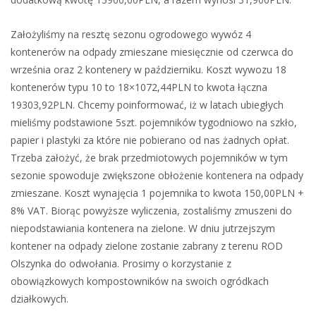
Założyliśmy na resztę sezonu ogrodowego wywóz 4
kontenerów na odpady zmieszane miesięcznie od czerwca do
września oraz 2 kontenery w październiku. Koszt wywozu 18
kontenerów typu 10 to 18×1072,44PLN to kwota łączna
19303,92PLN. Chcemy poinformować, iż w latach ubiegłych
mieliśmy podstawione 5szt. pojemników tygodniowo na szkło,
papier i plastyki za które nie pobierano od nas żadnych opłat.
Trzeba założyć, że brak przedmiotowych pojemników w tym
sezonie spowoduje zwiększone obłożenie kontenera na odpady
zmieszane. Koszt wynajęcia 1 pojemnika to kwota 150,00PLN +
8% VAT. Biorąc powyższe wyliczenia, zostaliśmy zmuszeni do
niepodstawiania kontenera na zielone. W dniu jutrzejszym
kontener na odpady zielone zostanie zabrany z terenu ROD
Olszynka do odwołania. Prosimy o korzystanie z
obowiązkowych kompostowników na swoich ogródkach
działkowych.