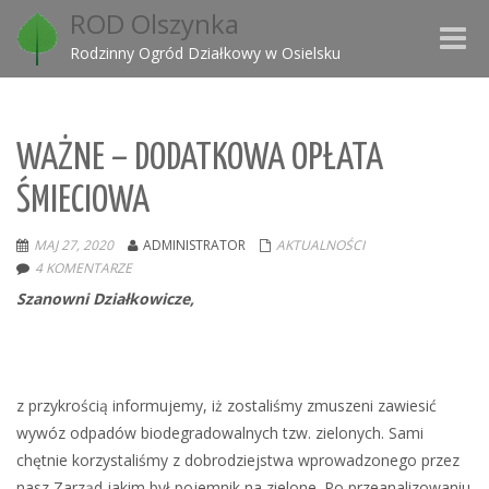
ROD Olszynka
Toggle
Rodzinny Ogród Działkowy w Osielsku
naviga
WAŻNE – DODATKOWA OPŁATA
ŚMIECIOWA
MAJ 27, 2020
ADMINISTRATOR
AKTUALNOŚCI
4 KOMENTARZE
Szanowni Działkowicze,
z przykrością informujemy, iż zostaliśmy zmuszeni zawiesić
wywóz odpadów biodegradowalnych tzw. zielonych. Sami
chętnie korzystaliśmy z dobrodziejstwa wprowadzonego przez
nasz Zarząd jakim był pojemnik na zielone. Po przeanalizowaniu