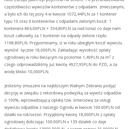
częstotliwości wywozów kontenerów z odpadami zmieszanymi,
a było ich do tej pory 4 w kwocie 1072,44PLN za 1 kontener
typu 10 oraz 6 kontenerów z odpadami zielonym koszt 1
kontenera 864,00PLN + 334,80PLN za nad tonaż co daje nam
koszt całkowity za 1 kontener na odpady zielone rzędu
1198,80PLN. Przypominamy, iż w roku ubiegłym koszt wywozu
wyniósł łącznie 18,000PLN. Zakładając wysokość opłaty
2
ogrodowej w roku bieżącym na poziomie 1,40PLN za m
z
czego odprowadziliśmy już kwotę 4927,95PLN do PZD, a za
wodę blisko 10,000PLN.
Jesteśmy zmuszeni na najbliższym Walnym Zebraniu podjąć
decyzję w związku z rekordową podwyżką za wywóz odpadów
o 100%, wprowadzającą opłatę tzw. śmieciową za usługi
wywozu odpadów z naszego Ogrodu w kwocie 100.00PLN od
działki na rok/sezon. Przyjęliśmy kwotę 18,000PLN z opłaty
ogrodowej doliczając 100.00PLN x 139 działek co daje
dodatkową kwotę 13900,00PLN, a razem wynosi 31,900PLN.