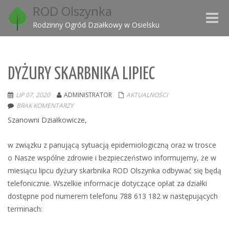
ROD Olszynka
Toggle
Rodzinny Ogród Działkowy w Osielsku
naviga
DYŻURY SKARBNIKA LIPIEC
LIP 07, 2020
ADMINISTRATOR
AKTUALNOŚCI
BRAK KOMENTARZY
Szanowni Działkowicze,
w związku z panującą sytuacją epidemiologiczną oraz w trosce
o Nasze wspólne zdrowie i bezpieczeństwo informujemy, że w
miesiącu lipcu dyżury skarbnika ROD Olszynka odbywać się będą
telefonicznie. Wszelkie informacje dotyczące opłat za działki
dostępne pod numerem telefonu 788 613 182 w następujących
terminach: