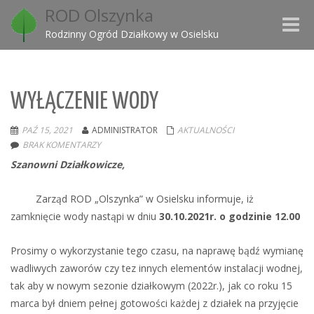
ROD Olszynka
Toggle
Rodzinny Ogród Działkowy w Osielsku
naviga
WYŁĄCZENIE WODY
PAŹ 15, 2021
ADMINISTRATOR
AKTUALNOŚCI
BRAK KOMENTARZY
Szanowni Działkowicze,
Zarząd ROD „Olszynka” w Osielsku informuje, iż
zamknięcie wody nastąpi w dniu
30.10.2021r. o godzinie 12.00
Prosimy o wykorzystanie tego czasu, na naprawę bądź wymianę
wadliwych zaworów czy tez innych elementów instalacji wodnej,
tak aby w nowym sezonie działkowym (2022r.), jak co roku 15
marca był dniem pełnej gotowości każdej z działek na przyjęcie