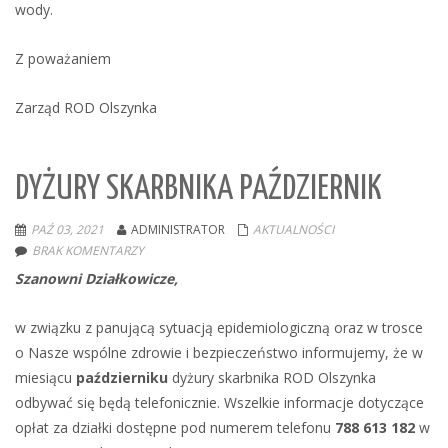
wody.
Z poważaniem
Zarząd ROD Olszynka
DYŻURY SKARBNIKA PAŹDZIERNIK
PAŹ 03, 2021
ADMINISTRATOR
AKTUALNOŚCI
BRAK KOMENTARZY
Szanowni Działkowicze,
w związku z panującą sytuacją epidemiologiczną oraz w trosce
o Nasze wspólne zdrowie i bezpieczeństwo informujemy, że w
miesiącu
październiku
dyżury skarbnika ROD Olszynka
odbywać się będą telefonicznie. Wszelkie informacje dotyczące
opłat za działki dostępne pod numerem telefonu
788 613 182
w