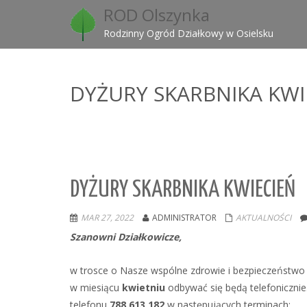
ROD Olszynka
Rodzinny Ogród Działkowy w Osielsku
DYŻURY SKARBNIKA KWI
DYŻURY SKARBNIKA KWIECIEŃ
MAR 27, 2022
ADMINISTRATOR
AKTUALNOŚCI
Szanowni Działkowicze,
w trosce o Nasze wspólne zdrowie i bezpieczeństwo 
w miesiącu
kwietniu
odbywać się będą telefoniczni
telefonu
788 613 182
w następujących terminach: