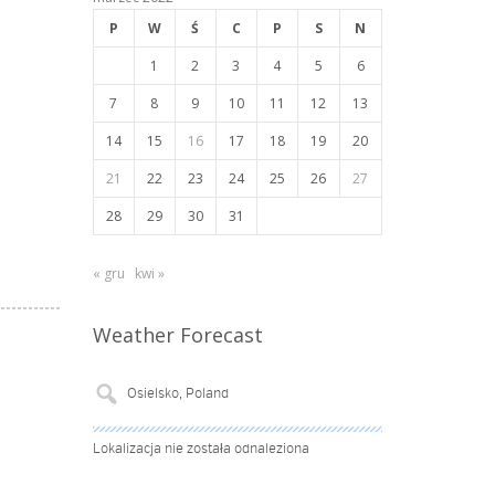
P
W
Ś
C
P
S
N
1
2
3
4
5
6
7
8
9
10
11
12
13
14
15
16
17
18
19
20
21
22
23
24
25
26
27
28
29
30
31
« gru
kwi »
Weather Forecast
Lokalizacja nie została odnaleziona