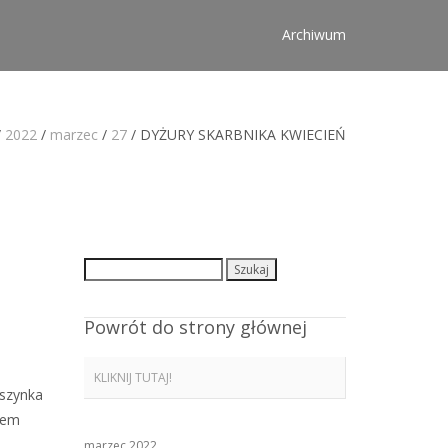
Archiwum
/
2022
/
marzec
/
27
/
DYŻURY SKARBNIKA KWIECIEŃ
Szukaj:
Powrót do strony głównej
KLIKNIJ TUTAJ!
lszynka
rem
marzec 2022