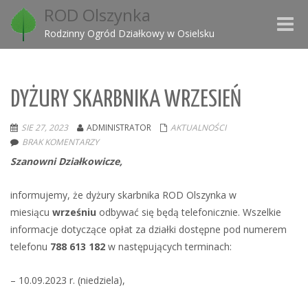
ROD Olszynka
Toggle
Rodzinny Ogród Działkowy w Osielsku
naviga
DYŻURY SKARBNIKA WRZESIEŃ
SIE 27, 2023
ADMINISTRATOR
AKTUALNOŚCI
BRAK KOMENTARZY
Szanowni Działkowicze,
informujemy, że dyżury skarbnika ROD Olszynka w
miesiącu
wrześniu
odbywać się będą telefonicznie. Wszelkie
informacje dotyczące opłat za działki dostępne pod numerem
telefonu
788 613 182
w następujących terminach:
– 10.09.2023 r. (niedziela),