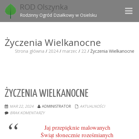
ROD Olszynka
Toggle
Rodzinny Ogród Działkowy w Osielsku
naviga
Życzenia Wielkanocne
Strona główna
/
2024
/
marzec
/
22
/
Życzenia Wielkanocne
ŻYCZENIA WIELKANOCNE
MAR 22, 2024
ADMINISTRATOR
AKTUALNOŚCI
BRAK KOMENTARZY
Jaj przepięknie malowanych
Świąt słonecznie roześmianych