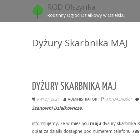
ROD Olszynka
Rodzinny Ogród Działkowy w Osielsku
Dyżury Skarbnika MAJ
DYŻURY SKARBNIKA MAJ
KWI 27, 2024
ADMINISTRATOR
AKTUALNOŚCI
Szanowni Działkowicze,
informujemy, że w miesiącu
maju
dyżury skarbnika R
opłat za działki dostępne pod numerem telefonu
788