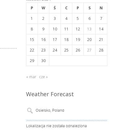
P
W
Ś
C
P
S
N
1
2
3
4
5
6
7
8
9
10
11
12
13
14
15
16
17
18
19
20
21
22
23
24
25
26
27
28
29
30
« mar
cze »
Weather Forecast
Lokalizacja nie została odnaleziona