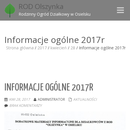
ROD Olszynka
Toggle
Rodzinny Ogród Działkowy w Osielsku
naviga
Informacje ogólne 2017r
Strona główna
/
2017
/
kwiecień
/
28
/
Informacje ogólne 2017r
INFORMACJE OGÓLNE 2017R
KWI 28, 2017
ADMINISTRATOR
AKTUALNOŚCI
BRAK KOMENTARZY