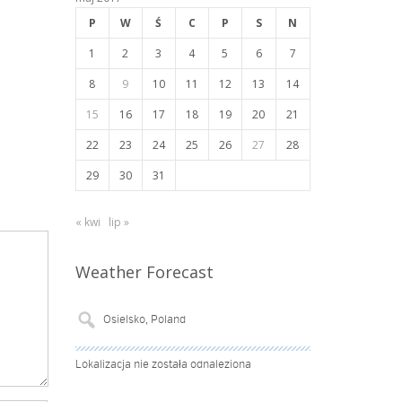
P
W
Ś
C
P
S
N
1
2
3
4
5
6
7
8
9
10
11
12
13
14
15
16
17
18
19
20
21
22
23
24
25
26
27
28
29
30
31
« kwi
lip »
Weather Forecast
Lokalizacja nie została odnaleziona