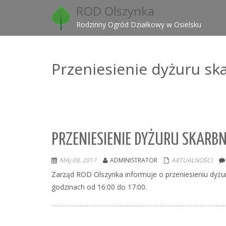
ROD Olszynka
Rodzinny Ogród Działkowy w Osielsku
Przeniesienie dyżuru sk
PRZENIESIENIE DYŻURU SKARB
MAJ 09, 2017
ADMINISTRATOR
AKTUALNOŚCI
Zarząd ROD Olszynka informuje o przeniesieniu dyżu
godzinach od 16:00 do 17:00.