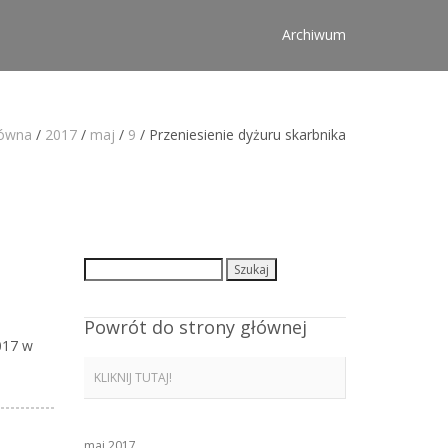
Archiwum
łówna
/
2017
/
maj
/
9
/
Przeniesienie dyżuru skarbnika
Szukaj:
Powrót do strony głównej
017 w
KLIKNIJ TUTAJ!
maj 2017