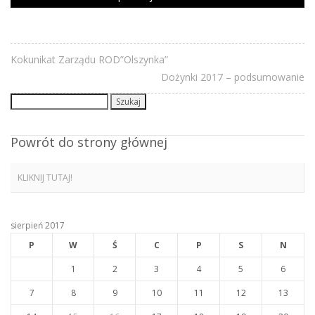
Kokunikat Zarządu ROD”Olszynka”
Dożynki 2017 – podsumowanie
Szukaj:
Powrót do strony głównej
KLIKNIJ TUTAJ!
sierpień 2017
P
W
Ś
C
P
S
N
1
2
3
4
5
6
7
8
9
10
11
12
13