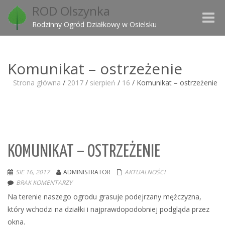
ROD Olszynka
Toggle
Rodzinny Ogród Działkowy w Osielsku
naviga
Komunikat – ostrzeżenie
Strona główna
/
2017
/
sierpień
/
16
/
Komunikat – ostrzeżenie
KOMUNIKAT – OSTRZEŻENIE
SIE 16, 2017
ADMINISTRATOR
AKTUALNOŚCI
BRAK KOMENTARZY
Na terenie naszego ogrodu grasuje podejrzany mężczyzna,
który wchodzi na działki i najprawdopodobniej podgląda przez
okna.