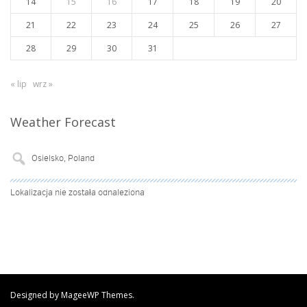
14
15
16
17
18
19
20
21
22
23
24
25
26
27
28
29
30
31
« lip
wrz »
Weather Forecast
Lokalizacja nie została odnaleziona
Designed by MageeWP Themes.