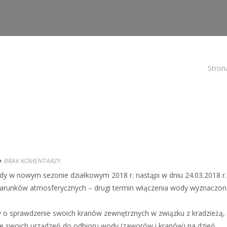
Stron
BRAK KOMENTARZY
y w nowym sezonie działkowym 2018 r. nastąpi w dniu 24.03.2018 r.
 warunków atmosferycznych – drugi termin włączenia wody wyznaczo
o sprawdzenie swoich kranów zewnętrznych w związku z kradzieżą, 
ie swoich urządzeń do odbioru wody (zaworów i kranów) na dzień