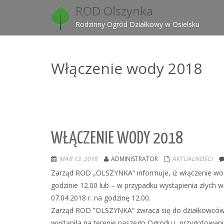
ROD Olszynka
Rodzinny Ogród Działkowy w Osielsku
Włączenie wody 2018
WŁĄCZENIE WODY 2018
MAR 13, 2018
ADMINISTRATOR
AKTUALNOŚCI
Zarząd ROD „OLSZYNKA” informuje, iż włączenie wod
godzinie 12.00 lub – w przypadku wystąpienia złych
07.04.2018 r. na godzinę 12.00.
Zarząd ROD ”OLSZYNKA” zwraca się do działkowców 
wystąpiła na terenie naszego Ogrodu i przygotowan