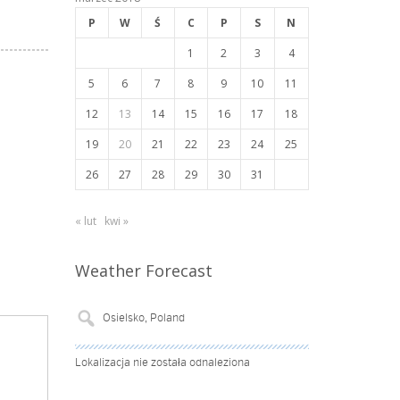
P
W
Ś
C
P
S
N
1
2
3
4
5
6
7
8
9
10
11
12
13
14
15
16
17
18
19
20
21
22
23
24
25
26
27
28
29
30
31
« lut
kwi »
Weather Forecast
Lokalizacja nie została odnaleziona