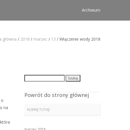
Archiwum
a główna
/
2018
/
marzec
/
13
/
Włączenie wody 2018
Szukaj:
Powrót do strony głównej
 o
no na
KLIKNIJ TUTAJ!
która
marzec 2018