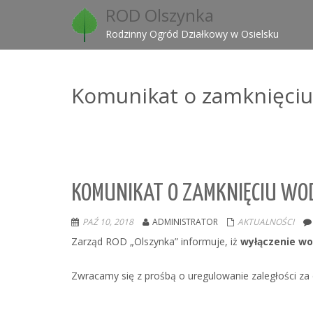
ROD Olszynka
Rodzinny Ogród Działkowy w Osielsku
Komunikat o zamknięciu
KOMUNIKAT O ZAMKNIĘCIU WOD
PAŹ 10, 2018
ADMINISTRATOR
AKTUALNOŚCI
Zarząd ROD „Olszynka” informuje, iż
wyłączenie w
Zwracamy się z prośbą o uregulowanie zaległości za 