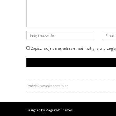
Zapisz moje dane, adres e-mail i witrynę w przegl
Podziękowanie specjalne
Designed by MageeWP Themes.