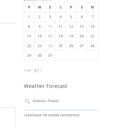
P
W
Ś
C
P
S
N
1
2
3
4
5
6
7
8
9
10
11
12
13
14
15
16
17
18
19
20
21
22
23
24
25
26
27
28
29
30
31
« sie
gru »
Weather Forecast
Lokalizacja nie została odnaleziona