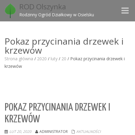
ROD Olszynka
Toggle
Rodzinny Ogród Działkowy w Osielsku
naviga
Pokaz przycinania drzewek i
krzewów
Strona główna
/
2020
/
luty
/
20
/
Pokaz przycinania drzewek i
krzewów
POKAZ PRZYCINANIA DRZEWEK I
KRZEWÓW
LUT 20, 2020
ADMINISTRATOR
AKTUALNOŚCI