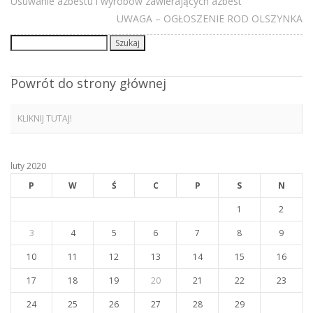
Usuwanie azbestu i wyrobów zawierających azbest
UWAGA – OGŁOSZENIE ROD OLSZYNKA
Szukaj:
Powrót do strony głównej
KLIKNIJ TUTAJ!
luty 2020
P
W
Ś
C
P
S
N
1
2
3
4
5
6
7
8
9
10
11
12
13
14
15
16
17
18
19
20
21
22
23
24
25
26
27
28
29