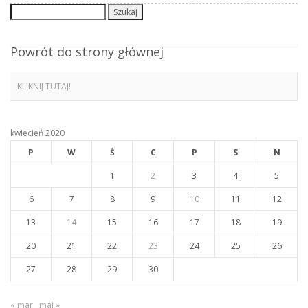
Szukaj:
Powrót do strony głównej
KLIKNIJ TUTAJ!
kwiecień 2020
P
W
Ś
C
P
S
N
1
2
3
4
5
6
7
8
9
10
11
12
13
14
15
16
17
18
19
20
21
22
23
24
25
26
27
28
29
30
« mar
maj »