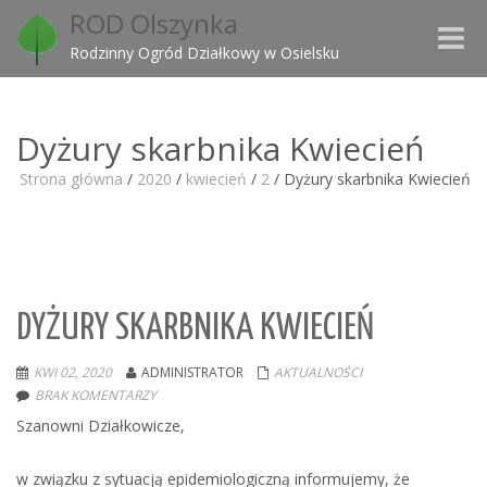
ROD Olszynka
Toggle
Rodzinny Ogród Działkowy w Osielsku
naviga
Dyżury skarbnika Kwiecień
Strona główna
/
2020
/
kwiecień
/
2
/
Dyżury skarbnika Kwiecień
DYŻURY SKARBNIKA KWIECIEŃ
KWI 02, 2020
ADMINISTRATOR
AKTUALNOŚCI
BRAK KOMENTARZY
Szanowni Działkowicze,
w związku z sytuacją epidemiologiczną informujemy, że