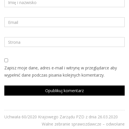
Zapisz moje dane, adres e-mail i witrynę w przeglądarce aby
wypełnić dane podczas pisania kolejnych komentarzy.
Uchwała 60/2020 Krajowego Zarządu PZD z dnia 26.03.2020
Walne zebranie sprawozdawcze – odwołane