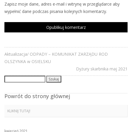
Zapisz moje dane, adres e-mail i witrynę w przeglądarce aby
wypełnić dane podczas pisania kolejnych komentarzy.
Aktualizacja/ ODPADY – KOMUNIKAT ZARZĄDU ROD
OLSZYNKA w OSIELSKU
Dyżury skarbnika maj 2021
Szukaj:
Powrót do strony głównej
KLIKNIJ TUTAJ!
kwiecień 2021