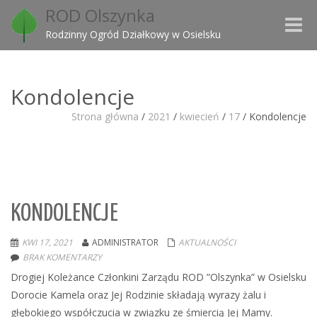
ROD Olszynka
Toggle
Rodzinny Ogród Działkowy w Osielsku
naviga
Kondolencje
Strona główna
/
2021
/
kwiecień
/
17
/
Kondolencje
KONDOLENCJE
KWI 17, 2021
ADMINISTRATOR
AKTUALNOŚCI
BRAK KOMENTARZY
Drogiej Koleżance Członkini Zarządu ROD ”Olszynka” w Osielsku
Dorocie Kamela oraz Jej Rodzinie składają wyrazy żalu i
głębokiego współczucia w związku ze śmiercią Jej Mamy.