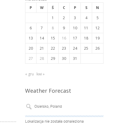
P
W
Ś
C
P
S
N
1
2
3
4
5
6
7
8
9
10
11
12
13
14
15
16
17
18
19
20
21
22
23
24
25
26
27
28
29
30
31
« gru
kwi »
Weather Forecast
Lokalizacja nie została odnaleziona