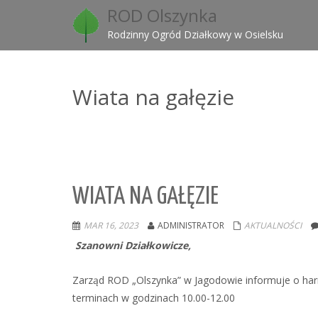
ROD Olszynka
Rodzinny Ogród Działkowy w Osielsku
Wiata na gałęzie
WIATA NA GAŁĘZIE
MAR 16, 2023
ADMINISTRATOR
AKTUALNOŚCI
Szanowni Działkowicze,
Zarząd ROD „Olszynka” w Jagodowie informuje o har
terminach w godzinach 10.00-12.00