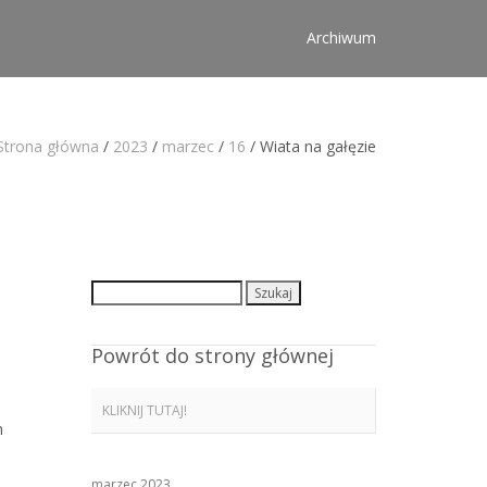
Archiwum
Strona główna
/
2023
/
marzec
/
16
/
Wiata na gałęzie
Szukaj:
Powrót do strony głównej
KLIKNIJ TUTAJ!
h
marzec 2023