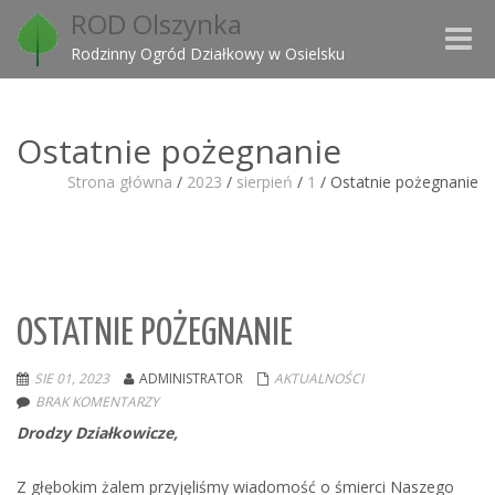
ROD Olszynka
Toggle
Rodzinny Ogród Działkowy w Osielsku
naviga
Ostatnie pożegnanie
Strona główna
/
2023
/
sierpień
/
1
/
Ostatnie pożegnanie
OSTATNIE POŻEGNANIE
SIE 01, 2023
ADMINISTRATOR
AKTUALNOŚCI
BRAK KOMENTARZY
Drodzy Działkowicze,
Z głębokim żalem przyjęliśmy wiadomość o śmierci Naszego