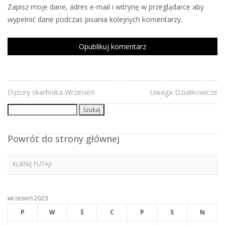
Zapisz moje dane, adres e-mail i witrynę w przeglądarce aby
wypełnić dane podczas pisania kolejnych komentarzy.
Dyżury skarbnika Wrzesień
Uwaga Działkowicze
Szukaj:
Powrót do strony głównej
KLIKNIJ TUTAJ!
wrzesień 2023
P
W
Ś
C
P
S
N