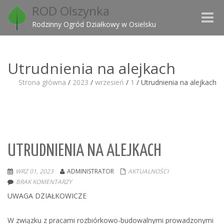
ROD Olszynka
Toggle
Rodzinny Ogród Działkowy w Osielsku
naviga
Utrudnienia na alejkach
Strona główna
/
2023
/
wrzesień
/
1
/
Utrudnienia na alejkach
UTRUDNIENIA NA ALEJKACH
WRZ 01, 2023
ADMINISTRATOR
AKTUALNOŚCI
BRAK KOMENTARZY
UWAGA DZIAŁKOWICZE
W związku z pracami rozbiórkowo-budowalnymi prowadzonymi