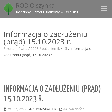
ROD Olszynka
Toggle
Rodzinny Ogród Działkowy w Osielsku
naviga
Informacja o zadłużeniu
(prąd) 15.10.2023 r.
Strona główna
/
2023
/
październik
/
15
/
Informacja o
zadłużeniu (prąd) 15.10.2023 r.
INFORMACJA O ZADŁUŻENIU (PRĄD)
15.10.2023 R.
PAŹ 15, 2023
ADMINISTRATOR
AKTUALNOŚCI