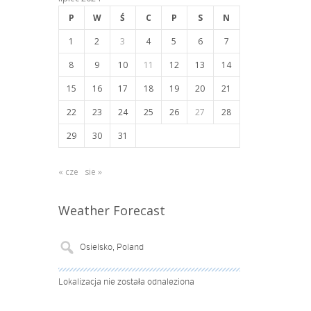
P
W
Ś
C
P
S
N
1
2
3
4
5
6
7
8
9
10
11
12
13
14
15
16
17
18
19
20
21
22
23
24
25
26
27
28
29
30
31
« cze
sie »
Weather Forecast
Lokalizacja nie została odnaleziona