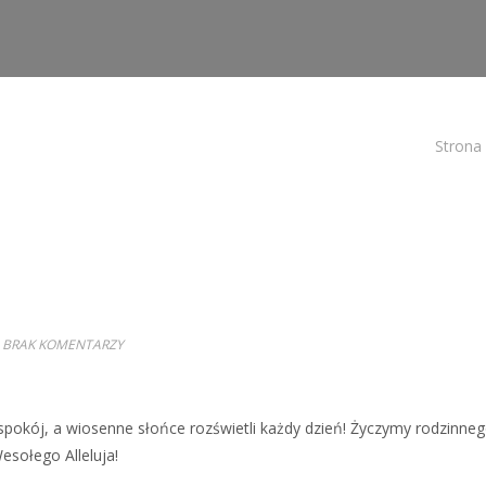
Strona
BRAK KOMENTARZY
 spokój, a wiosenne słońce rozświetli każdy dzień! Życzymy rodzinne
esołego Alleluja!