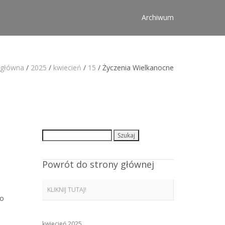
Archiwum
 główna
/
2025
/
kwiecień
/
15
/
Życzenia Wielkanocne
Szukaj:
Powrót do strony głównej
KLIKNIJ TUTAJ!
go
kwiecień 2025