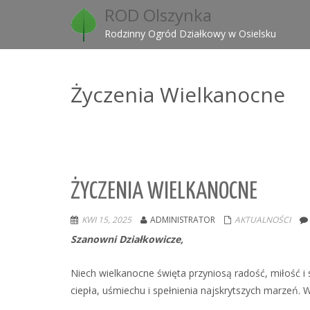
ROD Olszynka
Rodzinny Ogród Działkowy w Osielsku
Życzenia Wielkanocne
ŻYCZENIA WIELKANOCNE
KWI 15, 2025
ADMINISTRATOR
AKTUALNOŚCI
Szanowni
Działkowicze,
Niech wielkanocne święta przyniosą radość, miłość i
ciepła, uśmiechu i spełnienia najskrytszych marzeń. W