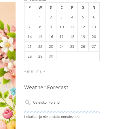
P
W
Ś
C
P
S
N
1
2
3
4
5
6
7
8
9
10
11
12
13
14
15
16
17
18
19
20
21
22
23
24
25
26
27
28
29
30
« mar
maj »
Weather Forecast
Lokalizacja nie została odnaleziona