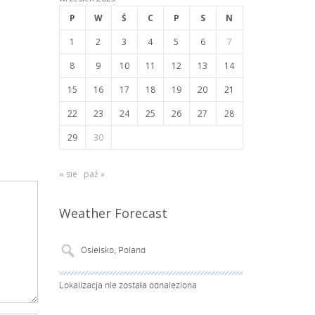
P
W
Ś
C
P
S
N
1
2
3
4
5
6
7
8
9
10
11
12
13
14
15
16
17
18
19
20
21
22
23
24
25
26
27
28
29
30
« sie
paź »
Weather Forecast
Lokalizacja nie została odnaleziona