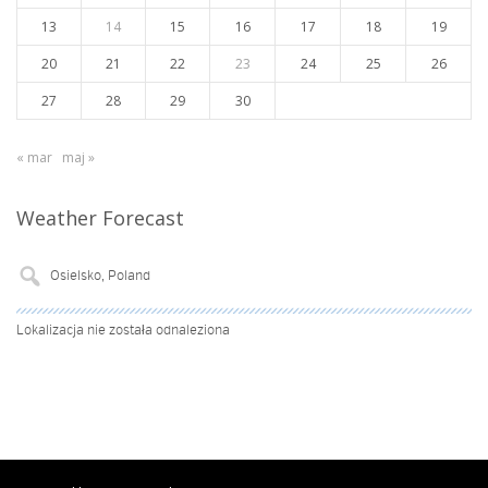
13
14
15
16
17
18
19
20
21
22
23
24
25
26
27
28
29
30
« mar
maj »
Weather Forecast
Lokalizacja nie została odnaleziona