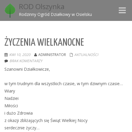
ROD Olszynka
Toggle
Rodzinny Ogród Działkowy w Osielsku
naviga
ŻYCZENIA WIELKANOCNE
KWI 10, 2020
ADMINISTRATOR
AKTUALNOŚCI
BRAK KOMENTARZY
Szanowni Działkowicze,
w tym trudnym dla wszystkich czasie, w tym dziwnym czasie…
Wiary
Nadziei
Miłości
i dużo Zdrowia
z okazji zbliżających się Świąt Wielkiej Nocy
serdecznie życzy…