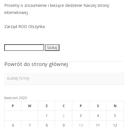
Prosimy o zrozumienie i bieżące śledzenie Naszej strony
internetowej.
Zarząd ROD Olszynka
Szukaj:
Powrót do strony głównej
KLIKNIJ TUTAJ!
kwiecień 2020
P
W
Ś
C
P
S
N
1
2
3
4
5
6
7
8
9
10
11
12