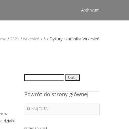
Archiwum
ówna
/
2021
/
wrzesień
/
5
/
Dyżury skarbnika Wrzesień
Szukaj:
Powrót do strony głównej
KLIKNIJ TUTAJ!
że w
 działki
wrzesień 2021