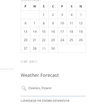
P
W
Ś
C
P
S
N
1
2
3
4
5
6
7
8
9
10
11
12
13
14
15
16
17
18
19
20
21
22
23
24
25
26
27
28
29
30
« sie
paź »
Weather Forecast
Lokalizacja nie została odnaleziona