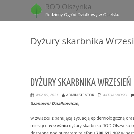
ROD Olszynka
Rodzinny Ogród Działkowy w Osielsku
Dyżury skarbnika Wrzes
DYŻURY SKARBNIKA WRZESIEŃ
WRZ 05, 2021
ADMINISTRATOR
AKTUALNOŚCI
Szanowni Działkowicze,
w związku z panującą sytuacją epidemiologiczną ora
miesiącu
wrześniu
dyżury skarbnika ROD Olszynka odb
dostępne pod numerem telefonu
788 613 182
w nast