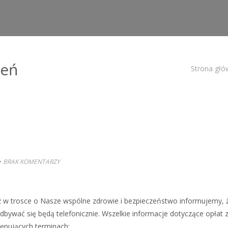
ień
Strona gł
BRAK KOMENTARZY
z w trosce o Nasze wspólne zdrowie i bezpieczeństwo informujemy, 
ywać się będą telefonicznie. Wszelkie informacje dotyczące opłat za
ępujących terminach: