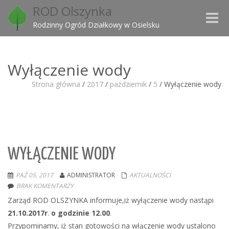
ROD Olszynka
Toggle
Rodzinny Ogród Działkowy w Osielsku
naviga
Wyłączenie wody
Strona główna
/
2017
/
październik
/
5
/
Wyłączenie wody
WYŁĄCZENIE WODY
PAŹ 05, 2017
ADMINISTRATOR
AKTUALNOŚCI
BRAK KOMENTARZY
Zarząd ROD OLSZYNKA informuje,iż wyłączenie wody nastąpi
21.10.2017r
.
o godzinie 12.00
.
Przypominamy, iż stan gotowości na włączenie wody ustalono