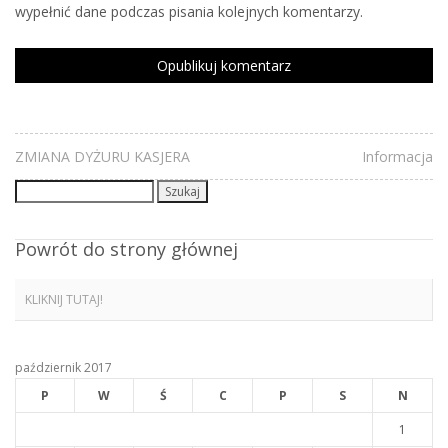
wypełnić dane podczas pisania kolejnych komentarzy.
ZMIANA DYŻURU KASJERA
Informacja
Szukaj:
Powrót do strony głównej
KLIKNIJ TUTAJ!
październik 2017
P
W
Ś
C
P
S
N
1