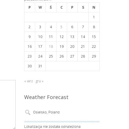
P
W
Ś
C
P
S
N
1
2
3
4
5
6
7
8
9
10
11
12
13
14
15
16
17
18
19
20
21
22
23
24
25
26
27
28
29
30
31
« wrz
gru »
Weather Forecast
Lokalizacja nie została odnaleziona