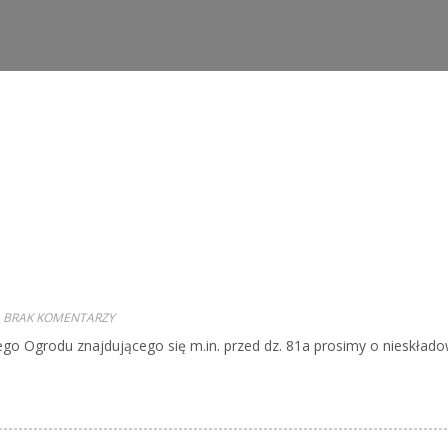
BRAK KOMENTARZY
ego Ogrodu znajdującego się m.in. przed dz. 81a prosimy o nieskład