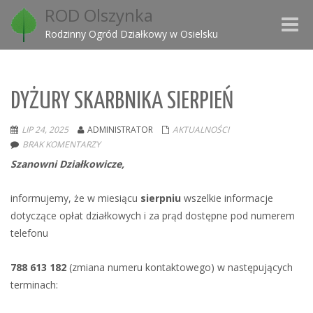
ROD Olszynka
Toggle
Rodzinny Ogród Działkowy w Osielsku
naviga
DYŻURY SKARBNIKA SIERPIEŃ
LIP 24, 2025
ADMINISTRATOR
AKTUALNOŚCI
BRAK KOMENTARZY
Szanowni Działkowicze,
informujemy, że w miesiącu
sierpniu
wszelkie informacje
dotyczące opłat działkowych i za prąd dostępne pod numerem
telefonu
788 613 182
(zmiana numeru kontaktowego) w następujących
terminach: