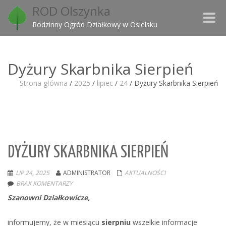
ROD Olszynka
Toggle
Rodzinny Ogród Działkowy w Osielsku
naviga
Dyżury Skarbnika Sierpień
Strona główna
/
2025
/
lipiec
/
24
/
Dyżury Skarbnika Sierpień
DYŻURY SKARBNIKA SIERPIEŃ
LIP 24, 2025
ADMINISTRATOR
AKTUALNOŚCI
BRAK KOMENTARZY
Szanowni Działkowicze,
informujemy, że w miesiącu
sierpniu
wszelkie informacje