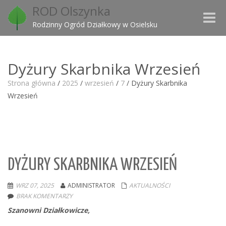
ROD Olszynka
Toggle
Rodzinny Ogród Działkowy w Osielsku
naviga
Dyżury Skarbnika Wrzesień
Strona główna
/
2025
/
wrzesień
/
7
/
Dyżury Skarbnika
Wrzesień
DYŻURY SKARBNIKA WRZESIEŃ
WRZ 07, 2025
ADMINISTRATOR
AKTUALNOŚCI
BRAK KOMENTARZY
Szanowni Działkowicze,