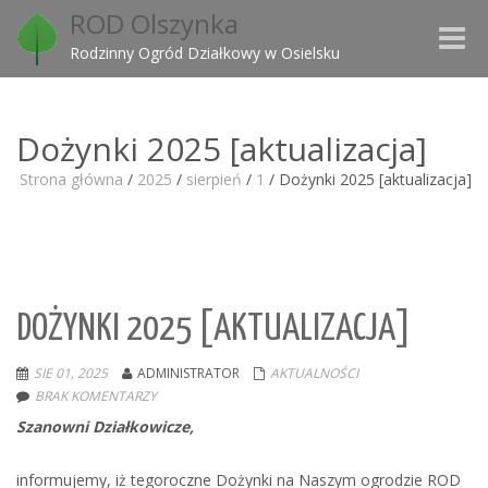
ROD Olszynka
Toggle
Rodzinny Ogród Działkowy w Osielsku
naviga
Dożynki 2025 [aktualizacja]
Strona główna
/
2025
/
sierpień
/
1
/
Dożynki 2025 [aktualizacja]
DOŻYNKI 2025 [AKTUALIZACJA]
SIE 01, 2025
ADMINISTRATOR
AKTUALNOŚCI
BRAK KOMENTARZY
Szanowni Działkowicze,
informujemy, iż tegoroczne Dożynki na Naszym ogrodzie ROD